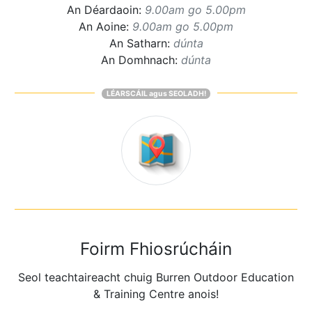
An Déardaoin:
9.00am go 5.00pm
An Aoine:
9.00am go 5.00pm
An Satharn:
dúnta
An Domhnach:
dúnta
LÉARSCÁIL agus SEOLADH!
Foirm Fhiosrúcháin
Seol teachtaireacht chuig Burren Outdoor Education
& Training Centre anois!