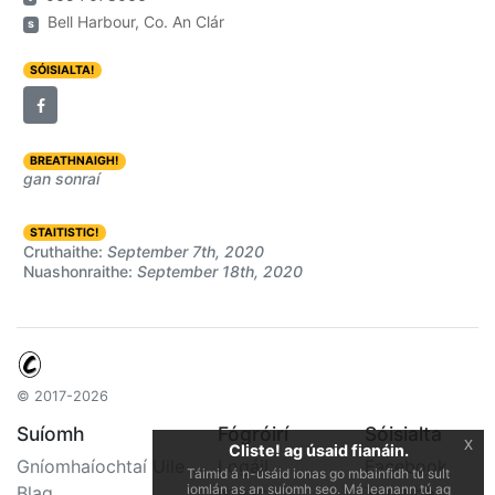
Bell Harbour, Co. An Clár
s
SÓISIALTA!
BREATHNAIGH!
gan sonraí
STAITISTIC!
Cruthaithe:
September 7th, 2020
Nuashonraithe:
September 18th, 2020
© 2017-2026
Suíomh
Fógróirí
Sóisialta
x
Cliste! ag úsaid fianáin.
Gníomhaíochtaí Uile
Logáil
Facebook
Táimid á n-úsáid ionas go mbainfidh tú sult
iomlán as an suíomh seo. Má leanann tú ag
Blag
isteach
Youtube