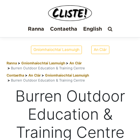
Ranna
Contaetha
English
Gníomhaíochtaí Lasmuigh
An Clár
Ranna
Gníomhaíochtaí Lasmuigh
An Clár
Burren Outdoor Education & Training Centre
Contaetha
An Clár
Gníomhaíochtaí Lasmuigh
Burren Outdoor Education & Training Centre
Burren Outdoor
Education &
Training Centre